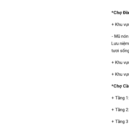
*Chợ Đồ
+ Khu vự
-
Mũ nón 
Lưu niệm
tươi sống
+ Khu vực
+ Khu vự
*Chợ Cầ
+ Tầng 1
+ Tầng 2
+ Tầng 3 