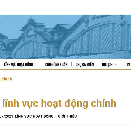
Lĩnh vực hoạt động
Chợ Đồng Xuân
Chợ Ba Miền
Du lịch
Tin 
g chính
 lĩnh vực hoạt động chính
/07/2023
LĨNH VỰC HOẠT ĐỘNG
GIỚI THIỆU