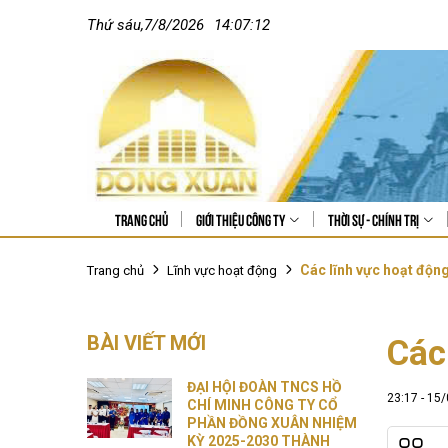
Thứ sáu
,
7
/
8
/
2026
14:07:13
Trang chủ
Giới thiệu công ty
Thời sự - Chính trị
Các lĩnh vực hoạt độn
Trang chủ
Lĩnh vực hoạt động
BÀI VIẾT MỚI
Các
ĐẠI HỘI ĐOÀN TNCS HỒ
23:17 - 15
CHÍ MINH CÔNG TY CỔ
PHẦN ĐỒNG XUÂN NHIỆM
KỲ 2025-2030 THÀNH