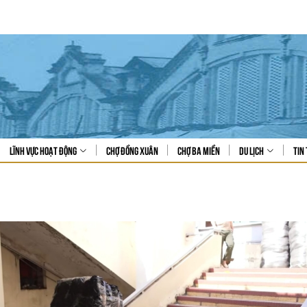
Lĩnh vực hoạt động
Chợ Đồng Xuân
Chợ Ba Miền
Du lịch
Tin 