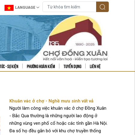
LANGUAGE
tức - sự kiện
Phường Hoàn Kiếm
Tuyển dụng
Liên hệ
Khuân vác ở chợ - Nghề mưu sinh vất vả
Người làm công việc khuân vác ở chợ Đồng Xuân
- Bắc Qua thường là những người lao động ở
những vùng ven phố cổ hoặc các tỉnh gần Hà Nội.
Đa số họ đều gắn bó với khu chợ truyền thống