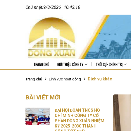
Chủ nhật
,
9
/
8
/
2026
10:43:16
Trang chủ
Giới thiệu công ty
Thời sự - Chính trị
Dịch vụ khác
Trang chủ
Lĩnh vực hoạt động
BÀI VIẾT MỚI
ĐẠI HỘI ĐOÀN TNCS HỒ
CHÍ MINH CÔNG TY CỔ
PHẦN ĐỒNG XUÂN NHIỆM
KỲ 2025-2030 THÀNH