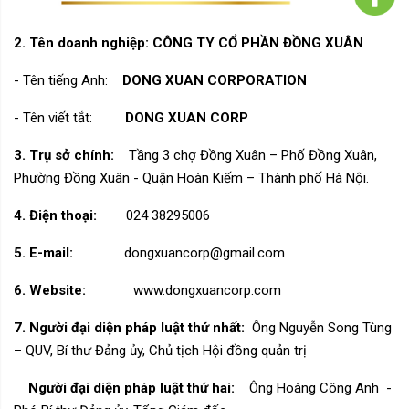
2.
Tên doanh nghiệp: CÔNG TY CỔ PHẦN ĐỒNG XUÂN
- Tên tiếng Anh:
DONG XUAN CORPORATION
- Tên viết tắt:
DONG XUAN CORP
3.
Trụ sở chính:
Tầng 3 chợ Đồng Xuân – Phố Đồng Xuân,
Phường Đồng Xuân - Quận Hoàn Kiếm – Thành phố Hà Nội
.
4.
Điện thoại:
024 38295006
5.
E-mail:
dongxuancorp@gmail.com
6.
Website:
www.dongxuancorp.com
7.
Người đ
ại diện pháp luật thứ nhất:
Ông Nguyễn Song Tùng
– QUV, Bí thư Đảng ủy,
Chủ tịch Hội đồng quản trị
Người đại diện pháp luật thứ hai:
Ông Hoàng Công Anh -