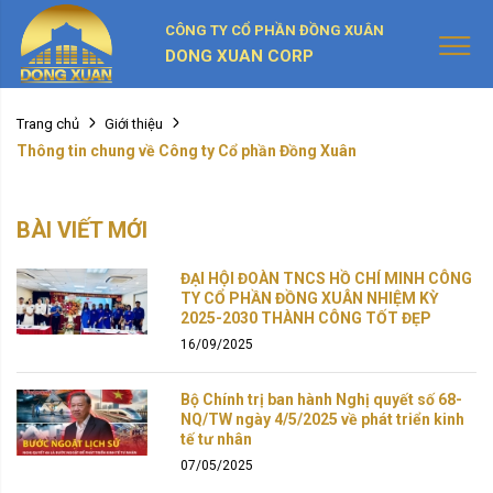
CÔNG TY CỔ PHẦN ĐỒNG XUÂN
DONG XUAN CORP
Trang chủ
Giới thiệu
Thông tin chung về Công ty Cổ phần Đồng Xuân
BÀI VIẾT MỚI
ĐẠI HỘI ĐOÀN TNCS HỒ CHÍ MINH CÔNG
TY CỔ PHẦN ĐỒNG XUÂN NHIỆM KỲ
2025-2030 THÀNH CÔNG TỐT ĐẸP
16/09/2025
Bộ Chính trị ban hành Nghị quyết số 68-
NQ/TW ngày 4/5/2025 về phát triển kinh
tế tư nhân
07/05/2025