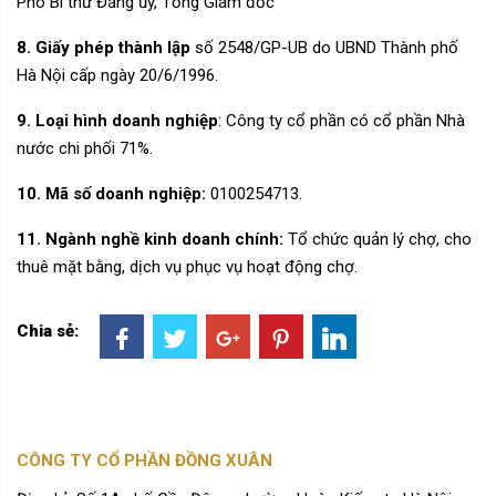
Phó Bí thư Đảng ủy, Tổng Giám đốc
8.
Giấy phép thành lập
số 2548/GP-UB do UBND Thành phố
Hà Nội cấp ngày 20/6/1996.
9.
Loại hình doanh nghiệp
: Công ty cổ phần có cổ phần Nhà
nước chi phối 71%.
10.
Mã số doanh nghiệp:
0100254713
.
11.
Ngành nghề kinh doanh chính:
T
ổ chức quản lý chợ, cho
thuê mặt bằng, dịch vụ phục vụ hoạt động chợ.
Chia sẻ:
CÔNG TY CỔ PHẦN ĐỒNG XUÂN