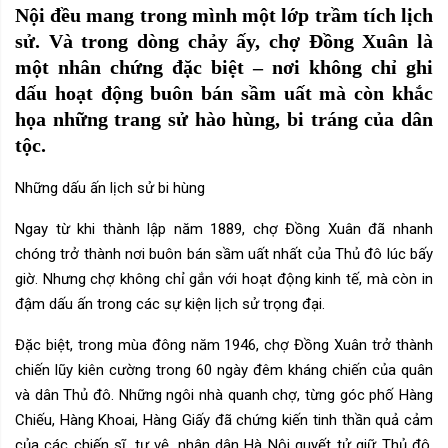
Nội đều mang trong mình một lớp trầm tích lịch
sử. Và trong dòng chảy ấy, chợ Đồng Xuân là
một nhân chứng đặc biệt – nơi không chỉ ghi
dấu hoạt động buôn bán sầm uất mà còn khắc
họa những trang sử hào hùng, bi tráng của dân
tộc.
Những dấu ấn lịch sử bi hùng
Ngay từ khi thành lập năm 1889, chợ Đồng Xuân đã nhanh
chóng trở thành nơi buôn bán sầm uất nhất của Thủ đô lúc bấy
giờ. Nhưng chợ không chỉ gắn với hoạt động kinh tế, mà còn in
đậm dấu ấn trong các sự kiện lịch sử trọng đại.
Đặc biệt, trong mùa đông năm 1946, chợ Đồng Xuân trở thành
chiến lũy kiên cường trong 60 ngày đêm kháng chiến của quân
và dân Thủ đô. Những ngôi nhà quanh chợ, từng góc phố Hàng
Chiếu, Hàng Khoai, Hàng Giấy đã chứng kiến tinh thần quả cảm
của các chiến sĩ, tự vệ, nhân dân Hà Nội quyết tử giữ Thủ đô.