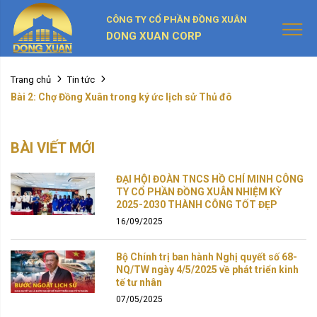
CÔNG TY CỔ PHẦN ĐỒNG XUÂN
DONG XUAN CORP
Trang chủ
Tin tức
Bài 2: Chợ Đồng Xuân trong ký ức lịch sử Thủ đô
BÀI VIẾT MỚI
ĐẠI HỘI ĐOÀN TNCS HỒ CHÍ MINH CÔNG
TY CỔ PHẦN ĐỒNG XUÂN NHIỆM KỲ
2025-2030 THÀNH CÔNG TỐT ĐẸP
16/09/2025
Bộ Chính trị ban hành Nghị quyết số 68-
NQ/TW ngày 4/5/2025 về phát triển kinh
tế tư nhân
07/05/2025