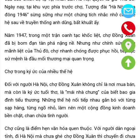
Ngày nay, tại khu vực phía trước chợ, Tượng đài “Hà Nội mùa
đông 1946” sừng sững như một chứng tích nhắc nhở các thế
hệ sau về truyền thống anh dũng, bất khuất ấy.
Năm 1947, trong một trận oanh tạc khốc liệt, chợ Đồng Xuân
đã bị bom đạn tàn phá nặng nề. Nhưng như chính sức sống
mãnh liệt của Thủ đô, chợ nhanh chóng được phục hồi, tiếp tục
sứ mệnh là đầu mối thương mại quan trọng.
Chợ trong ký ức của nhiều thế hệ
Đối với người Hà Nội, chợ Đồng Xuân không chỉ là nơi mua bán,
mà còn là ký ức tuổi thơ, là “mái nhà chung” của biết bao gia
đình tiểu thương. Những thế hệ nối tiếp nhau gắn bó với từng
sạp hàng, từng ngõ nhỏ, làm nên một cộng đồng kinh doanh
bền chặt, chan chứa tình người.
Chợ cũng là điểm hẹn văn hóa quen thuộc. Với người dân ngoại
tỉnh, đi Hà Nội mà chưa ghé chợ Đồng Xuân thì chuyến đi chưa