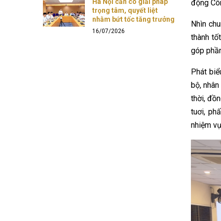
Hà Nội cần có giải pháp
động
Cô
trọng tâm, quyết liệt
nhằm bứt tốc tăng trưởng
Nhìn chu
16/07/2026
thành tố
góp phần
Phát biể
bộ
, nhân
thời, đồ
tuơi, ph
nhiệm vụ