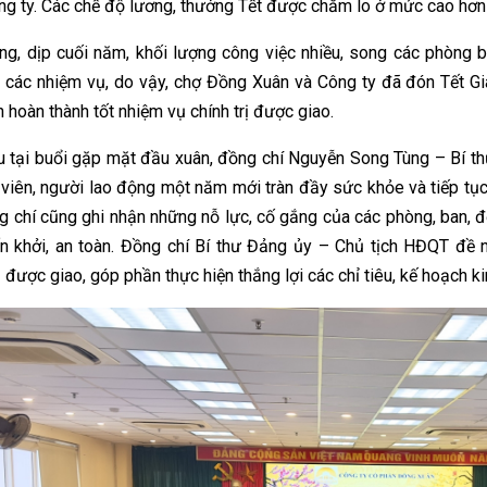
ng ty
. Các chế độ lương, thưởng Tết được chăm lo ở mức cao hơn
ng, d
ịp cuối năm, khối lượng công việc nhiều, song các phòng b
t các nhiệm vụ, do vậy, chợ Đồng Xuân và Công ty đã đón Tết Giá
 hoàn thành tốt nhiệm vụ chính trị được giao.
u tại buổi gặp mặt đầu xuân, đồng chí Nguyễn
Song Tùng – Bí t
 viên
, người lao động một năm mới tràn đầy sức khỏe và tiếp tục
ng chí
cũng
ghi nhận những nỗ lực, cố gắng của các
phòng, ban,
đ
ấn khởi, an toàn.
Đ
ồng chí Bí thư
Đảng ủy – Chủ tịch HĐQT
đề n
 được giao, góp phần thực hiện thắng lợi các chỉ tiêu, kế hoạch
ki