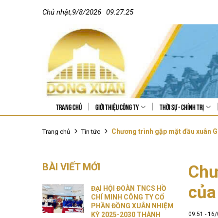
Chủ nhật
,
9
/
8
/
2026
09:27:27
Trang chủ
Giới thiệu công ty
Thời sự - Chính trị
Chương trình gặp mặt đầu xuân Gi
Trang chủ
Tin tức
BÀI VIẾT MỚI
Chư
của
ĐẠI HỘI ĐOÀN TNCS HỒ
CHÍ MINH CÔNG TY CỔ
PHẦN ĐỒNG XUÂN NHIỆM
KỲ 2025-2030 THÀNH
09:51 - 16