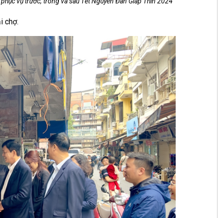
phục vụ trước, trong và sau Tết Nguyên Đán Giáp Thìn 2024
i chợ.