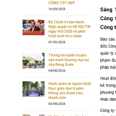
CÔNG TỐT ĐẸP
Sáng 1
16/09/2025
Công 
Bộ Chính trị ban hành
Công t
Nghị quyết số 68-NQ/TW
ngày 4/5/2025 về phát
triển kinh tế tư nhân
Báo cáo 
07/05/2025
đốc Công
quản lý 
Thông tin tuyên truyền
văn minh thương mại tại
phạm đư
chợ Đồng Xuân
pháp luậ
04/08/2026
Hoạt độn
Hành quân về nguồn thiết
kê trong
thực giáo dục truyền
phương t
thống cho đoàn viên,
thanh niên
nhân dân
03/08/2026
Công ty 