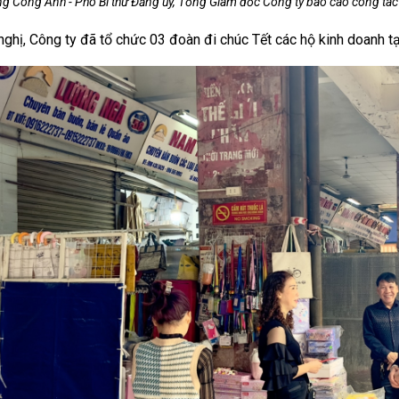
g Công Anh - Phó Bí thư Đảng ủy, Tổng Giám đốc Công ty báo cáo công tác 
nghị, Công ty đã tổ chức 03 đoàn đi chúc Tết các hộ kinh doanh tạ