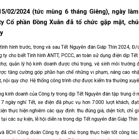
5/02/2024 (tức mùng 6 tháng Giêng), ngày làm
ty Cổ phần Đồng Xuân đã tổ chức gặp mặt, chú
y
tình hình trước, trong và sau Tết Nguyên đán Giáp Thìn 2024, 
 ty cho biết Tình hình ANTT, PCCC, an toàn sử dụng điện dịp Tế
chợ, quản lý hộ kinh doanh được chú trọng, vệ sinh môi trường đư
ợc tăng cường góp phần hạn chế những vi phạm, nâng cao nhận
t, nội quy chợ. Hệ thống công trình chợ được kiểm tra thường xuy
g kinh doanh của Công ty trong dịp Tết Nguyên đán tập trung ở 
 7 ngày nghỉ Tết, xe điện đã phục vụ hơn 7.000 lượt khách, đạt
iện thực hiện nghiêm các quy định: thu đúng giá, diện tích, chỉ 
 tại các sự kiện, lễ hội diễn ra trong dịp Tết nguyên đán Giáp Thì
và BCH Công đoàn Công ty đã chú trọng thực hiện tốt công tác