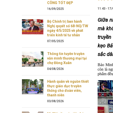
CÔNG TỐT ĐẸP
11:43 - 17
16/09/2025
Giữa n
Bộ Chính trị ban hành
Nghị quyết số 68-NQ/TW
mà khô
ngày 4/5/2025 về phát
triển kinh tế tư nhân
truyền
07/05/2025
kẹo Bả
sắc dâ
Thông tin tuyên truyền
văn minh thương mại tại
chợ Đồng Xuân
Bảo Minh 
04/08/2026
còn là ng
phẩm đều
Hành quân về nguồn thiết
thực giáo dục truyền
thống cho đoàn viên,
thanh niên
03/08/2026