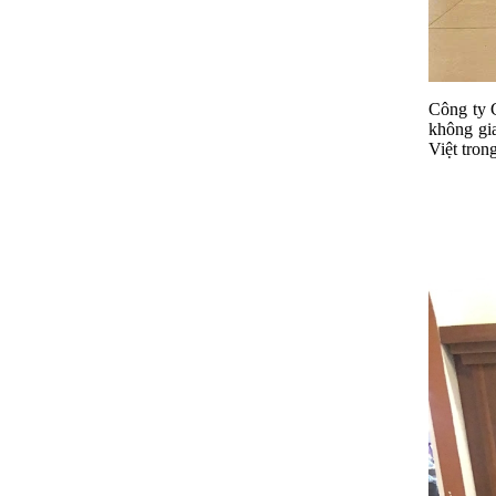
Công ty C
không gi
Việt tron