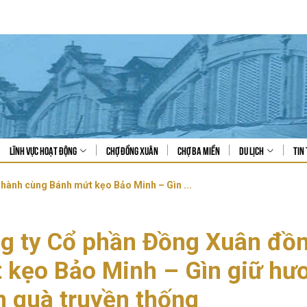
Lĩnh vực hoạt động
Chợ Đồng Xuân
Chợ Ba Miền
Du lịch
Tin 
hành cùng Bánh mứt kẹo Bảo Minh – Gìn ...
g ty Cổ phần Đồng Xuân đồ
 kẹo Bảo Minh – Gìn giữ hươ
 quà truyền thống