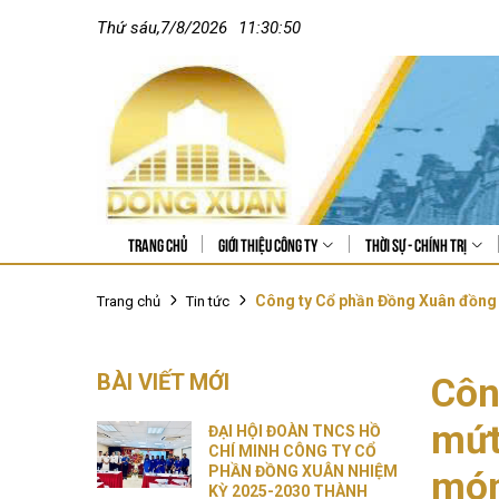
Thứ sáu
,
7
/
8
/
2026
11:30:52
Trang chủ
Giới thiệu công ty
Thời sự - Chính trị
Công ty Cổ phần Đồng Xuân đồng 
Trang chủ
Tin tức
BÀI VIẾT MỚI
Côn
mứt
ĐẠI HỘI ĐOÀN TNCS HỒ
CHÍ MINH CÔNG TY CỔ
PHẦN ĐỒNG XUÂN NHIỆM
món
KỲ 2025-2030 THÀNH