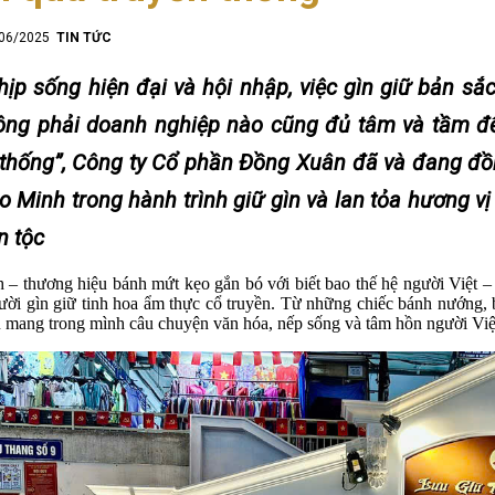
/06/2025
TIN TỨC
hịp sống hiện đại và hội nhập, việc gìn giữ bản s
ng phải doanh nghiệp nào cũng đủ tâm và tầm để th
 thống”, Công ty Cổ phần Đồng Xuân đã và đang đ
o Minh trong hành trình giữ gìn và lan tỏa hương v
n tộc
– thương hiệu bánh mứt kẹo gắn bó với biết bao thế hệ người Việt –
ười gìn giữ tinh hoa ẩm thực cổ truyền. Từ những chiếc bánh nướng, 
 mang trong mình câu chuyện văn hóa, nếp sống và tâm hồn người Việ