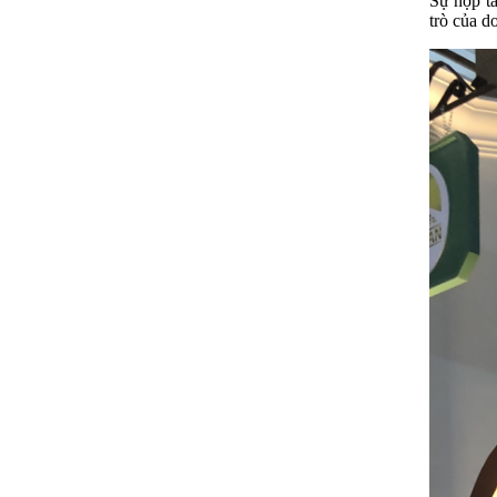
Sự hợp tá
trò của d