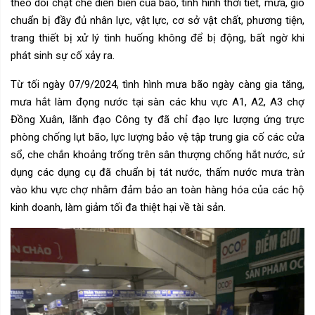
theo dõi chặt chẽ diễn biến của bão, tình hình thời tiết,
mưa, gió
chuẩn bị đầy đủ nhân lực, vật lực, cơ sở vật chất, phương tiện,
trang thiết bị xử lý tình huống không để bị động, bất ngờ khi
phát sinh sự cố xảy ra.
Từ tối ngày 07/9/2024, tình hình mưa bão ngày càng gia tăng,
mưa hắt làm đọng nước tại sàn các khu vực A1, A2, A3 chợ
Đồng Xuân, lãnh đạo Công ty đã chỉ đạo lực lượng ứng trực
phòng chống lụt bão, lực lượng bảo vệ tập trung gia cố các cửa
sổ, che chắn khoảng trống trên sân thượng chống hắt nước, sử
dụng các dụng cụ đã chuẩn bị tát nước, thấm nước mưa tràn
vào khu vực chợ nhằm
đảm bảo an toàn hàng hóa của các hộ
kinh doanh, làm giảm tối đa thiệt hại về tài sản.