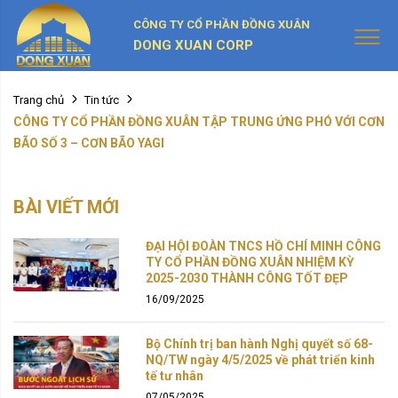
CÔNG TY CỔ PHẦN ĐỒNG XUÂN
DONG XUAN CORP
Trang chủ
Tin tức
CÔNG TY CỔ PHẦN ĐỒNG XUÂN TẬP TRUNG ỨNG PHÓ VỚI CƠN
BÃO SỐ 3 – CƠN BÃO YAGI
BÀI VIẾT MỚI
ĐẠI HỘI ĐOÀN TNCS HỒ CHÍ MINH CÔNG
TY CỔ PHẦN ĐỒNG XUÂN NHIỆM KỲ
2025-2030 THÀNH CÔNG TỐT ĐẸP
16/09/2025
Bộ Chính trị ban hành Nghị quyết số 68-
NQ/TW ngày 4/5/2025 về phát triển kinh
tế tư nhân
07/05/2025