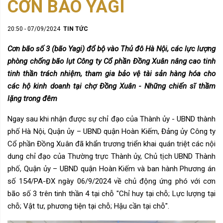
CƠN BÃO YAGI
20:50 - 07/09/2024
TIN TỨC
Cơn b
ão số 3 (bão Yagi) đổ bộ vào Thủ đô Hà Nội,
các lực lượng
phòng chống bão lụt Công ty Cổ phần Đồng Xuân nâng cao tinh
tinh thần trách nhiệm, tham gia bảo vệ tài sản hàng hóa cho
các hộ kinh doanh tại chợ Đồng Xuân - Những chiến sĩ thầm
lặng trong đêm
Ngay sau khi nhận được sự chỉ đạo của Thành ủy - UBND thành
phố Hà Nội, Quận ủy – UBND quận Hoàn Kiếm,
Đảng ủy Công ty
Cổ phần Đồng Xuân đã khẩn trương triển khai quán triệt các nội
dung chỉ đạo của Thường trực Thành ủy, Chủ tịch UBND Thành
phố, Quận ủy – UBND quận Hoàn Kiếm và ban hành Phương án
số
154/PA-ĐX ngày 06/9/2024 về
chủ động ứng phó với cơn
bão số 3
trên tinh thần 4 tại chỗ "Chỉ huy tại chỗ; Lực lượng tại
chỗ; Vật tư, phương tiện tại chỗ; Hậu cần tại chỗ"
.