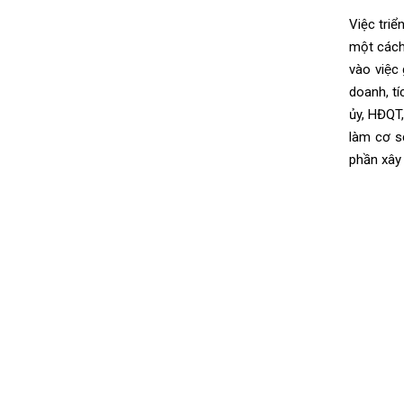
Việc triể
một cách
vào việc
doanh,
tí
ủy, HĐQT
là
m
cơ sở
phần xây