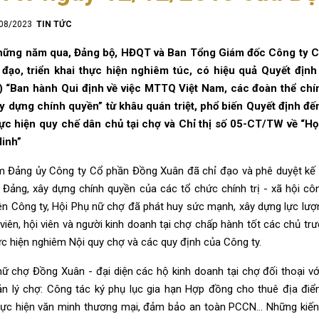
/08/2023
TIN TỨC
hững năm qua, Đảng bộ, HĐQT và Ban Tổng Giám đốc Công ty 
 đạo, triển khai thực hiện nghiêm túc, có hiệu quả
Quyết định
) “Ban hành Qui định về việc MTTQ Việt Nam, các đoàn thể chín
ây dựng chính quyền”
từ khâu quán triệt, phổ biến
Quyết định
đến
ực hiện quy chế dân chủ tại chợ và Chỉ thị số 05-CT/TW về “H
inh”
 Đảng ủy Công ty Cổ phần Đồng Xuân đã chỉ đạo và phê duyệt
kế
 Đảng, xây dựng chính quyền của các tổ chức chính trị - xã hội c
ên Công ty, Hội Phụ nữ chợ đã phát huy sức mạnh, xây dựng lực lượ
viên, hội viên và người kinh doanh tại chợ chấp hành tốt các chủ tr
ực hiện nghiêm Nội quy chợ và các quy định của Công ty.
nữ chợ Đồng Xuân - đại diện các hộ kinh doanh tại chợ đối thoại v
ản lý chợ: Công tác
ký phụ lục gia hạn Hợp đồng cho thuê địa điể
hực hiện văn minh thương mại, đảm bảo an toàn PCCN… Những kiến ng