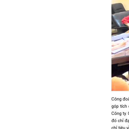
Công đoàn
góp tích
Công ty.
đó chỉ đ
chỉ tiêu v