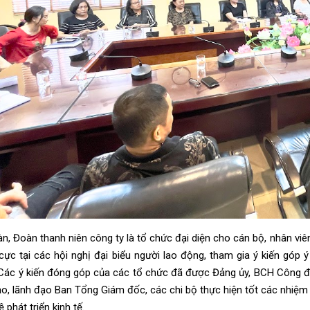
, Đoàn thanh niên công ty là tổ chức đại diện cho cán bộ, nhân viên
 cực tại các hội nghị đại biểu người lao động, tham gia ý kiến góp
 Các ý kiến đóng góp của các tổ chức đã được Đảng ủy, BCH Công đoà
ạo, lãnh đạo Ban Tổng Giám đốc, các chi bộ thực hiện tốt các nhiệ
ề phát triển kinh tế.