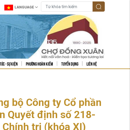
LANGUAGE
tức - sự kiện
Phường Hoàn Kiếm
Tuyển dụng
Liên hệ
ng bộ Công ty Cổ phần
n Quyết định số 218-
hính trị (khóa XI)