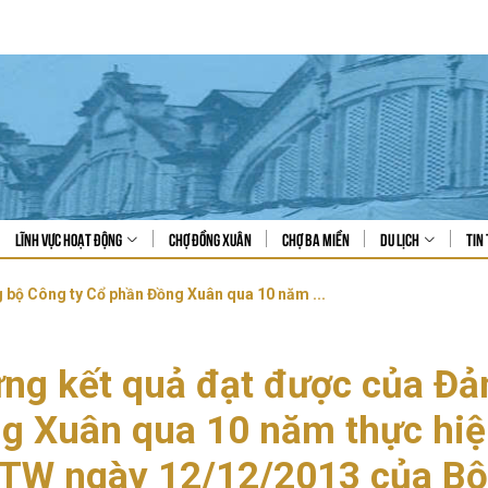
Lĩnh vực hoạt động
Chợ Đồng Xuân
Chợ Ba Miền
Du lịch
Tin 
 bộ Công ty Cổ phần Đồng Xuân qua 10 năm ...
ng kết quả đạt được của Đả
g Xuân qua 10 năm thực hiệ
TW ngày 12/12/2013 của Bộ C