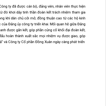
 Công ty
đã
được
cán bộ, đảng viên,
nhân viên thực hiện
 từ đó
khơi dậy tinh thần đoàn kết trách nhiệm tham gia
ông khí dân chủ cởi mở, đồng thuận cao từ các hộ kinh
́c
của Đảng ủy công ty triển khai. M
ối quan hệ giữa Đảng
oanh
được
gắn kết
, góp phần củng cố khối đại đoàn kết,
 đấu
hoàn thành
xuất sắc
mọi nhiệm vụ
được giao
,
góp
ả” và Công ty Cổ phần Đồng Xuân ngày càng phát triển