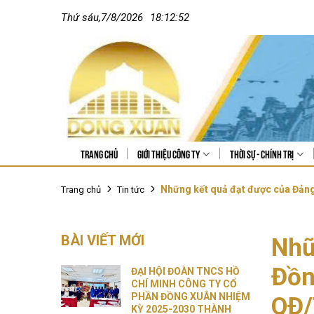
Thứ sáu
,
7
/
8
/
2026
18:12:54
Trang chủ
Giới thiệu công ty
Thời sự - Chính trị
Những kết quả đạt được của Đảng
Trang chủ
Tin tức
BÀI VIẾT MỚI
Nhữ
Đồn
ĐẠI HỘI ĐOÀN TNCS HỒ
CHÍ MINH CÔNG TY CỔ
PHẦN ĐỒNG XUÂN NHIỆM
QĐ/
KỲ 2025-2030 THÀNH