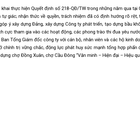
n khai thực hiện
Quyết định số 218-QĐ/TW
t
rong những năm qua
tại
 tự giác; nhận thức về quyền, trách nhiệm đã có
định hướng rõ rệt
,
góp ý
xây dựng Đảng, xây dựng Công ty phát triển, tạo dựng bầu kh
ch cực
tham gia vào các hoạt động
,
các phong trào thi đua yêu nươ
, Ban Tổng Giám đốc công ty
với
cán bộ, nhân viên và các hộ kinh d
 chính trị vững chắc, động lực phát huy sức mạnh tổng hợp
phấn
 dựng chợ Đồng Xuân, chợ Cầu Đông “Văn minh – Hiện đại – Hiệu qu