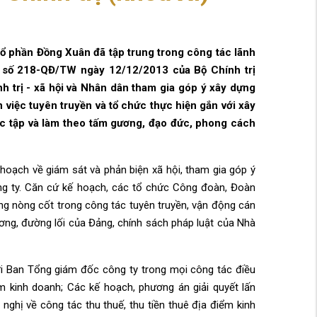
Cổ phần Đồng Xuân
đã tập trung trong công tác lãnh
 số 218-QĐ/TW ngày 12/12/2013 của Bộ Chính trị
h trị - xã hội và Nhân dân tham gia góp ý xây dựng
 việc tuyên truyền và tổ chức thực hiện gắn với
xây
ọc tập và làm theo tấm gương, đạo đức, phong cách
 hoạch về giám sát và phản biện xã hội, tham gia góp ý
ông ty. Căn cứ kế hoạch, các tổ chức Công đoàn, Đoàn
ng nòng cốt trong công tác tuyên truyền, vận động cán
ương, đường lối của Đảng, chính sách pháp luật của Nhà
ới Ban Tổng giám đốc công ty trong mọi công tác điều
m kinh doanh; Các kế hoạch, phương án giải quyết lấn
hị về công tác thu thuế, thu tiền thuê địa điểm kinh