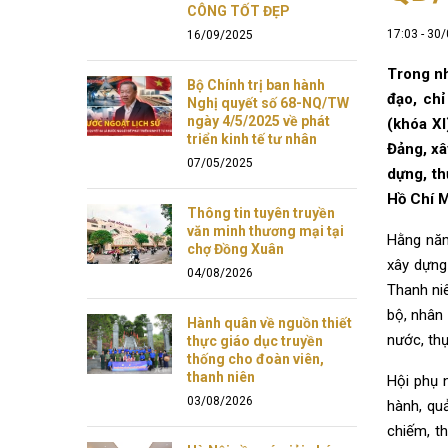
CÔNG TỐT ĐẸP
17:03 - 30
16/09/2025
Trong n
Bộ Chính trị ban hành
đạo, chỉ
Nghị quyết số 68-NQ/TW
ngày 4/5/2025 về phát
(khóa XI
triển kinh tế tư nhân
Đảng, x
07/05/2025
dựng, th
Hồ Chí M
Thông tin tuyên truyền
văn minh thương mại tại
Hằng năm
chợ Đồng Xuân
xây dựng
04/08/2026
Thanh ni
bộ, nhân 
Hành quân về nguồn thiết
nước, th
thực giáo dục truyền
thống cho đoàn viên,
thanh niên
Hội phụ 
03/08/2026
hành, qu
chiếm, t