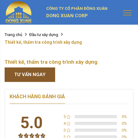
CÔNG TY CỔ PHẦN ĐỒNG XUÂN
DONG XUAN CORP
Trang chủ
Đầu tư xây dựng
Thiết kế, thẩm tra công trình xây dựng
Thiết kế, thẩm tra công trình xây dựng
TƯ VẤN NGAY
KHÁCH HÀNG ĐÁNH GIÁ
5.0
5
0
%
4
0
%
3
0
%
2
0
%