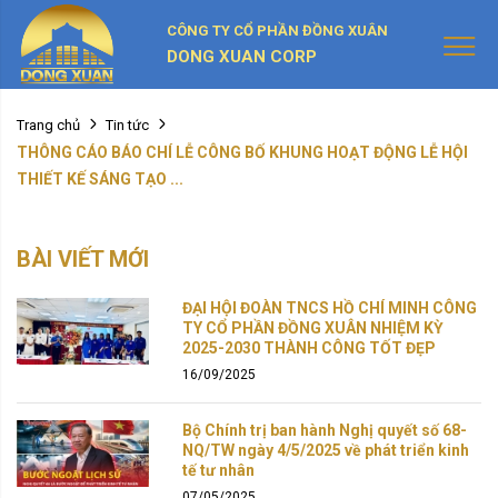
CÔNG TY CỔ PHẦN ĐỒNG XUÂN
DONG XUAN CORP
Trang chủ
Tin tức
THÔNG CÁO BÁO CHÍ LỄ CÔNG BỐ KHUNG HOẠT ĐỘNG LỄ HỘI
THIẾT KẾ SÁNG TẠO ...
BÀI VIẾT MỚI
ĐẠI HỘI ĐOÀN TNCS HỒ CHÍ MINH CÔNG
TY CỔ PHẦN ĐỒNG XUÂN NHIỆM KỲ
2025-2030 THÀNH CÔNG TỐT ĐẸP
16/09/2025
Bộ Chính trị ban hành Nghị quyết số 68-
NQ/TW ngày 4/5/2025 về phát triển kinh
tế tư nhân
07/05/2025