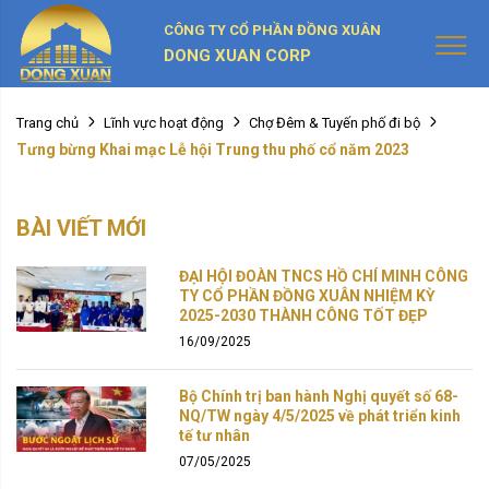
CÔNG TY CỔ PHẦN ĐỒNG XUÂN
DONG XUAN CORP
Trang chủ
Lĩnh vực hoạt động
Chợ Đêm & Tuyến phố đi bộ
Tưng bừng Khai mạc Lễ hội Trung thu phố cổ năm 2023
BÀI VIẾT MỚI
ĐẠI HỘI ĐOÀN TNCS HỒ CHÍ MINH CÔNG
TY CỔ PHẦN ĐỒNG XUÂN NHIỆM KỲ
2025-2030 THÀNH CÔNG TỐT ĐẸP
16/09/2025
Bộ Chính trị ban hành Nghị quyết số 68-
NQ/TW ngày 4/5/2025 về phát triển kinh
tế tư nhân
07/05/2025