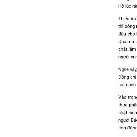
Hồ lúc n
Thiếu tướ
thì bỗng
đầu chợ 
Qua mà c
chật lắm
người xu
Nghe vậy,
Đồng chí
sát cảnh 
Vào trong
thực phẩ
chật níc
người Bác
còn đồng