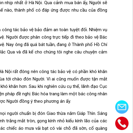
ộn nhịp nhất ở Hà Nội. Qua cảnh mua bán ấy, Người sẽ
thế nào, thành phố có đáp ứng được nhu cầu của đồng
là công tác bảo vệ bảo đảm an toàn tuyệt đối. Nhiệm vụ
vệ. Người được phân công trực tiếp đi theo bảo vệ Bác
 vệ. Nay ông đã quá bát tuần, đang ở Thành phố Hồ Chí
 Bắc Qua và đã kể cho chúng tôi nghe câu chuyện cảm
Hà Nội rất đông nên công tác bảo vệ có phần khó khăn
sẽ ùa tới chào đón Người. Vì ai cũng muốn được tận mắt
p khó khăn hơn. Sau khi nghiên cứu cụ thể, lãnh đạo Cục
iện pháp đề nghị Bác hóa trang làm một bác công nhân
ược Người đồng ý theo phương án ấy.
mọi người chuẩn bị đón Giao thừa năm Giáp Thìn. Sáng
nh trắng mắt tròn, gọng kính nhỏ kiểu kính lão của các
ác chiếc áo mưa vải bạt có vài chỗ đã sờn, cổ quàng