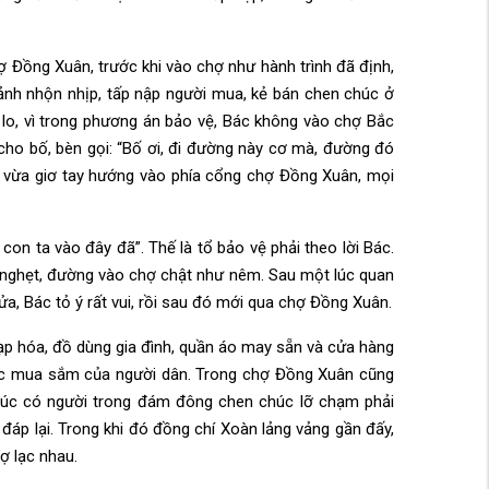
ợ Đồng Xuân, trước khi vào chợ như hành trình đã định,
cảnh nhộn nhịp, tấp nập người mua, kẻ bán chen chúc ở
t lo, vì trong phương án bảo vệ, Bác không vào chợ Bắc
ho bố, bèn gọi: “Bố ơi, đi đường này cơ mà, đường đó
n vừa giơ tay hướng vào phía cổng chợ Đồng Xuân, mọi
con ta vào đây đã”. Thế là tổ bảo vệ phải theo lời Bác.
ng nghẹt, đường vào chợ chật như nêm. Sau một lúc quan
a, Bác tỏ ý rất vui, rồi sau đó mới qua chợ Đồng Xuân.
tạp hóa, đồ dùng gia đình, quần áo may sẵn và cửa hàng
sức mua sắm của người dân. Trong chợ Đồng Xuân cũng
 lúc có người trong đám đông chen chúc lỡ chạm phải
 đáp lại. Trong khi đó đồng chí Xoàn lảng vảng gần đấy,
ợ lạc nhau.