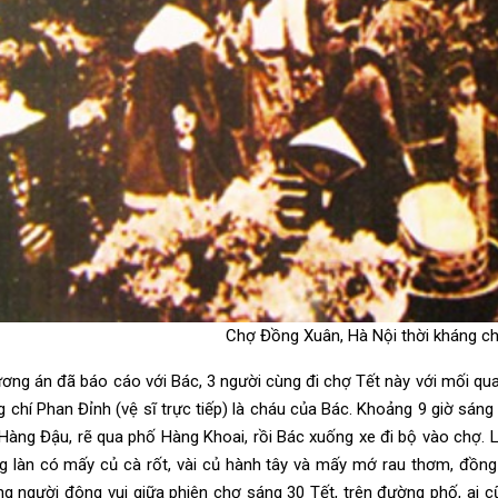
Chợ Đồng Xuân, Hà Nội thời kháng chi
ơng án đã báo cáo với Bác, 3 người cùng đi chợ Tết này với mối qua
g chí Phan Đỉnh (vệ sĩ trực tiếp) là cháu của Bác. Khoảng 9 giờ sá
Hàng Đậu, rẽ qua phố Hàng Khoai, rồi Bác xuống xe đi bộ vào chợ. L
ng làn có mấy củ cà rốt, vài củ hành tây và mấy mớ rau thơm, đồng
ng người đông vui giữa phiên chợ sáng 30 Tết, trên đường phố, ai c