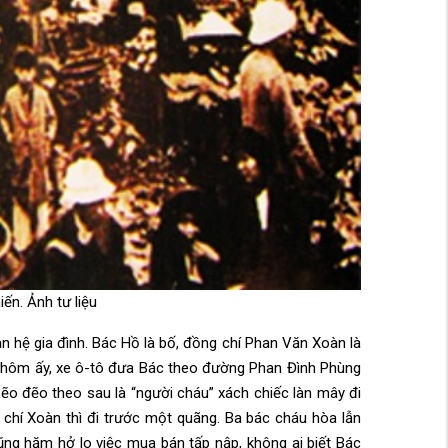
ến. Ảnh tư liệu
n hệ gia đình. Bác Hồ là bố, đồng chí Phan Văn Xoàn là
ng hôm ấy, xe ô-tô đưa Bác theo đường Phan Đình Phùng
ẽo đẽo theo sau là “người cháu” xách chiếc làn mây đi
 chí Xoàn thì đi trước một quãng. Ba bác cháu hòa lẫn
ũng hăm hở lo việc mua bán tấp nập, không ai biết Bác