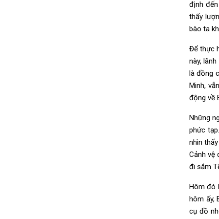
định đến
thấy lượ
bào ta k
Để thực h
này, lãn
là đồng 
Minh, vẫ
động về 
Những ng
phức tạp
nhìn thấy
Cảnh vệ 
đi sắm T
Hôm đó l
hôm ấy, 
cụ đồ nh