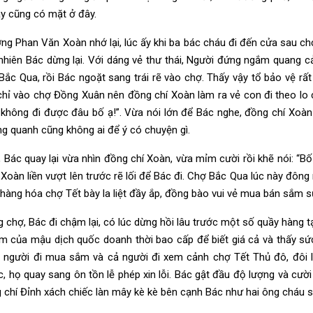
ày cũng có mặt ở đây.
ng Phan Văn Xoàn nhớ lại, lúc ấy khi ba bác cháu đi đến cửa sau ch
 nhiên Bác dừng lại. Với dáng vẻ thư thái, Người đứng ngắm quang 
Bắc Qua, rồi Bác ngoặt sang trái rẽ vào chợ. Thấy vậy tổ bảo vệ rấ
hỉ vào chợ Đồng Xuân nên đồng chí Xoàn làm ra vẻ con đi theo lo c
 không đi được đâu bố ạ!”. Vừa nói lớn để Bác nghe, đồng chí Xoà
ng quanh cũng không ai để ý có chuyện gì.
 Bác quay lại vừa nhìn đồng chí Xoàn, vừa mỉm cười rồi khẽ nói: “Bố 
 Xoàn liền vượt lên trước rẽ lối để Bác đi. Chợ Bắc Qua lúc này đô
hàng hóa chợ Tết bày la liệt đầy ắp, đồng bào vui vẻ mua bán sắm sử
 chợ, Bác đi chậm lại, có lúc dừng hồi lâu trước một số quầy hàng 
m của mậu dịch quốc doanh thời bao cấp để biết giá cả và thấy 
h người đi mua sắm và cả người đi xem cảnh chợ Tết Thủ đô, đôi
, họ quay sang ôn tồn lễ phép xin lỗi. Bác gật đầu độ lượng và cười
 chí Đỉnh xách chiếc làn mây kè kè bên cạnh Bác như hai ông cháu s