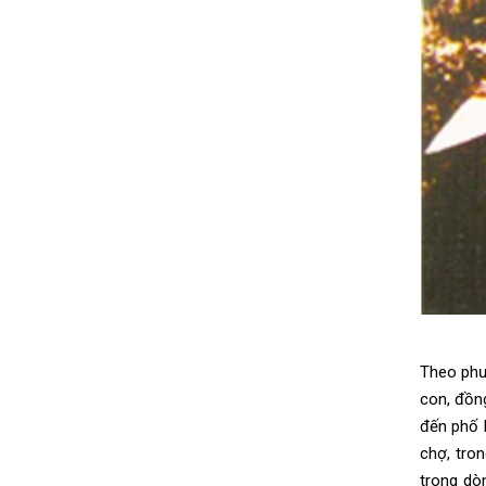
Theo phư
con, đồn
đến phố 
chợ, tro
trong dò