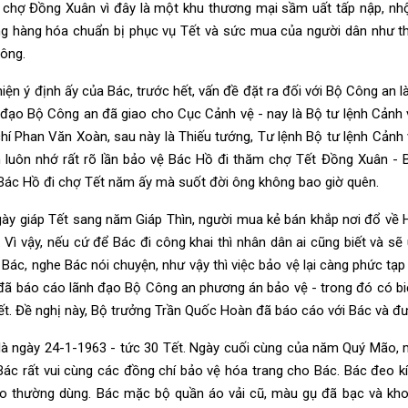
 chợ Đồng Xuân vì đây là một khu thương mại sầm uất tấp nập, nh
ng hàng hóa chuẩn bị phục vụ Tết và sức mua của người dân như 
hông.
iện ý định ấy của Bác, trước hết, vấn đề đặt ra đối với Bộ Công an 
h đạo Bộ Công an đã giao cho Cục Cảnh vệ - nay là Bộ tư lệnh Cảnh 
chí Phan Văn Xoàn, sau này là Thiếu tướng, Tư lệnh Bộ tư lệnh Cảnh
n luôn nhớ rất rõ lần bảo vệ Bác Hồ đi thăm chợ Tết Đồng Xuân -
Bác Hồ đi chợ Tết năm ấy mà suốt đời ông không bao giờ quên.
ày giáp Tết sang năm Giáp Thìn, người mua kẻ bán khắp nơi đổ về 
. Vì vậy, nếu cứ để Bác đi công khai thì nhân dân ai cũng biết và 
 Bác, nghe Bác nói chuyện, như vậy thì việc bảo vệ lại càng phức tạ
đã báo cáo lãnh đạo Bộ Công an phương án bảo vệ - trong đó có b
ết. Đề nghị này, Bộ trưởng Trần Quốc Hoàn đã báo cáo với Bác và đ
à ngày 24-1-1963 - tức 30 Tết. Ngày cuối cùng của năm Quý Mão, 
Bác rất vui cùng các đồng chí bảo vệ hóa trang cho Bác. Bác đeo kí
o thường dùng. Bác mặc bộ quần áo vải cũ, màu gụ đã bạc và kho