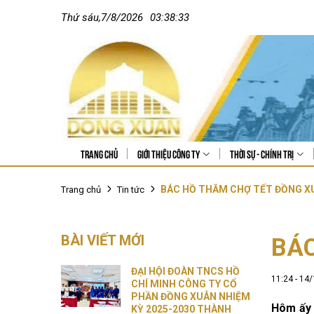
Thứ sáu
,
7
/
8
/
2026
03:38:35
Trang chủ
Giới thiệu công ty
Thời sự - Chính trị
BÁC HỒ THĂM CHỢ TẾT ĐỒNG 
Trang chủ
Tin tức
BÀI VIẾT MỚI
BÁ
ĐẠI HỘI ĐOÀN TNCS HỒ
11:24 - 14
CHÍ MINH CÔNG TY CỔ
PHẦN ĐỒNG XUÂN NHIỆM
Hôm ấy 
KỲ 2025-2030 THÀNH