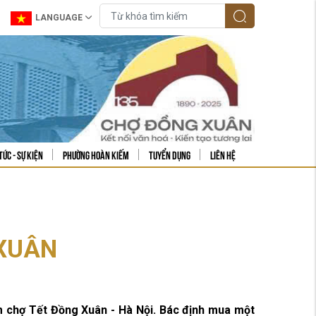
LANGUAGE
tức - sự kiện
Phường Hoàn Kiếm
Tuyển dụng
Liên hệ
 XUÂN
chợ Tết Đồng Xuân - Hà Nội. Bác định mua một