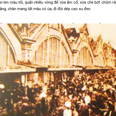
ăn len màu tối, quấn nhiều vòng để vừa ấm cổ, vừa che bớt chòm râ
ắng, chân mang tất màu cỏ úa, đi đôi dép cao su đen.