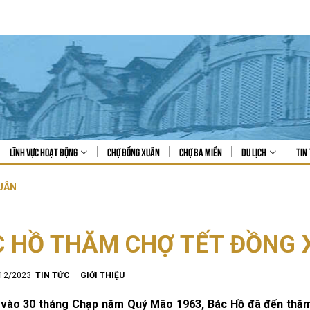
Lĩnh vực hoạt động
Chợ Đồng Xuân
Chợ Ba Miền
Du lịch
Tin 
XUÂN
C HỒ THĂM CHỢ TẾT ĐỒNG
/12/2023
TIN TỨC
GIỚI THIỆU
vào 30 tháng Chạp năm Quý Mão 1963, Bác Hồ đã đến thăm 