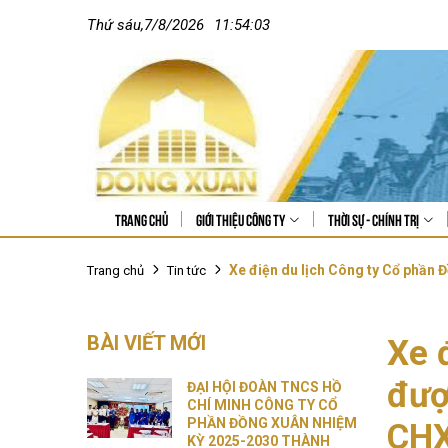
Thứ sáu
,
7
/
8
/
2026
11:54:05
Trang chủ
Giới thiệu công ty
Thời sự - Chính trị
Xe điện du lịch Công ty Cổ phần Đ
Trang chủ
Tin tức
BÀI VIẾT MỚI
Xe 
đượ
ĐẠI HỘI ĐOÀN TNCS HỒ
CHÍ MINH CÔNG TY CỔ
PHẦN ĐỒNG XUÂN NHIỆM
CHX
KỲ 2025-2030 THÀNH