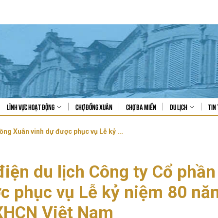
Lĩnh vực hoạt động
Chợ Đồng Xuân
Chợ Ba Miền
Du lịch
Tin 
ồng Xuân vinh dự được phục vụ Lễ kỷ ...
điện du lịch Công ty Cổ phầ
c phục vụ Lễ kỷ niệm 80 n
HCN Việt Nam