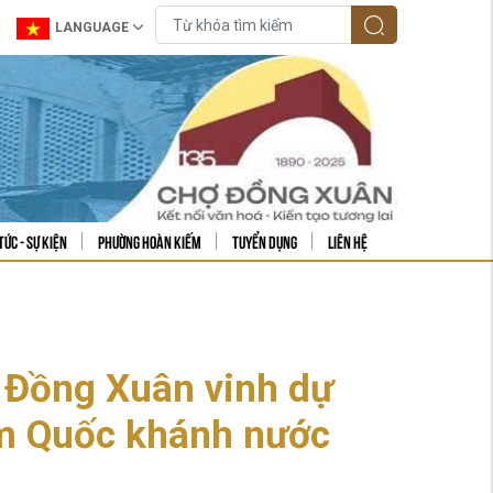
LANGUAGE
tức - sự kiện
Phường Hoàn Kiếm
Tuyển dụng
Liên hệ
n Đồng Xuân vinh dự
ăm Quốc khánh nước