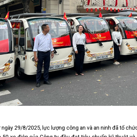
 ngày 29/8/2025, lực lượng công an và an ninh đã tổ chức 
 50 xe điện của Công ty đều đạt tiêu chuẩn kỹ thuật và 