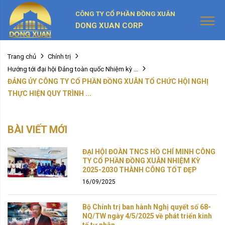
CÔNG TY CỔ PHẦN ĐỒNG XUÂN
DONG XUAN CORP
Trang chủ
Chính trị
Hướng tới đại hội Đảng toàn quốc Nhiệm kỳ ...
ĐẢNG ỦY CÔNG TY CỔ PHẦN ĐỒNG XUÂN TỔ CHỨC HỘI NGHỊ
THỰC HIỆN QUY TRÌNH ...
BÀI VIẾT MỚI
ĐẠI HỘI ĐOÀN TNCS HỒ CHÍ MINH CÔNG
TY CỔ PHẦN ĐỒNG XUÂN NHIỆM KỲ
2025-2030 THÀNH CÔNG TỐT ĐẸP
16/09/2025
Bộ Chính trị ban hành Nghị quyết số 68-
NQ/TW ngày 4/5/2025 về phát triển kinh