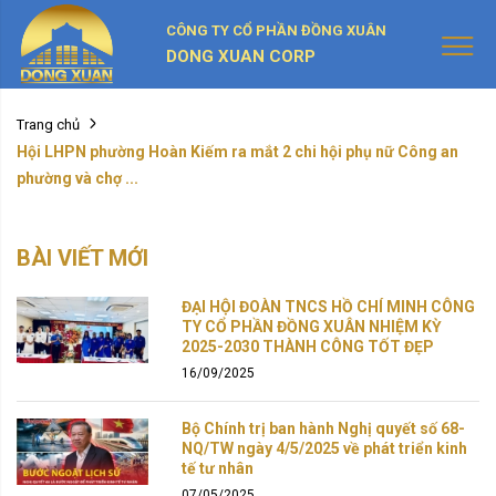
CÔNG TY CỔ PHẦN ĐỒNG XUÂN
DONG XUAN CORP
Trang chủ
Hội LHPN phường Hoàn Kiếm ra mắt 2 chi hội phụ nữ Công an
phường và chợ ...
BÀI VIẾT MỚI
ĐẠI HỘI ĐOÀN TNCS HỒ CHÍ MINH CÔNG
TY CỔ PHẦN ĐỒNG XUÂN NHIỆM KỲ
2025-2030 THÀNH CÔNG TỐT ĐẸP
16/09/2025
Bộ Chính trị ban hành Nghị quyết số 68-
NQ/TW ngày 4/5/2025 về phát triển kinh
tế tư nhân
07/05/2025