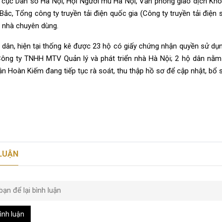
 cục Dân số Hà Nội, Hội Người mù Hà Nội, Văn phòng giao dịch Kho
Bắc, Tổng công ty truyền tải điện quốc gia (Công ty truyền tải điện
à nhà chuyên dùng.
 dân, hiện tại thống kê được 23 hộ có giấy chứng nhận quyền sử dụ
Công ty TNHH MTV Quản lý và phát triển nhà Hà Nội; 2 hộ dân nằm
 Hoàn Kiếm đang tiếp tục rà soát, thu thập hồ sơ để cập nhật, bổ s
 LUẬN
ình luận