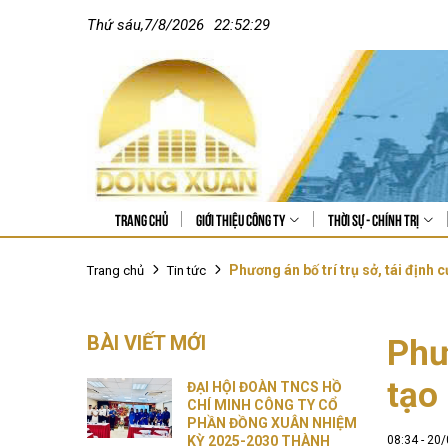
Thứ sáu
,
7
/
8
/
2026
22:52:30
Trang chủ
Giới thiệu công ty
Thời sự - Chính trị
Phương án bố trí trụ sở, tái định
Trang chủ
Tin tức
BÀI VIẾT MỚI
Phư
tạo
ĐẠI HỘI ĐOÀN TNCS HỒ
CHÍ MINH CÔNG TY CỔ
PHẦN ĐỒNG XUÂN NHIỆM
KỲ 2025-2030 THÀNH
08:34 - 20