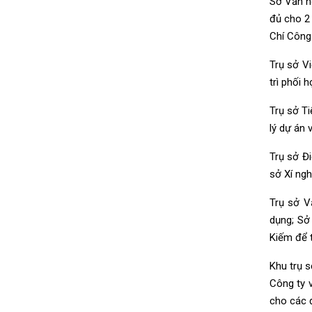
Sở Văn hó
đủ cho 2 
Chí Công
Trụ sở V
trì phối 
Trụ sở T
lý dự án 
Trụ sở Đ
sở Xí ngh
Trụ sở V
dụng; Sở
Kiếm để 
Khu trụ s
Công ty v
cho các đ