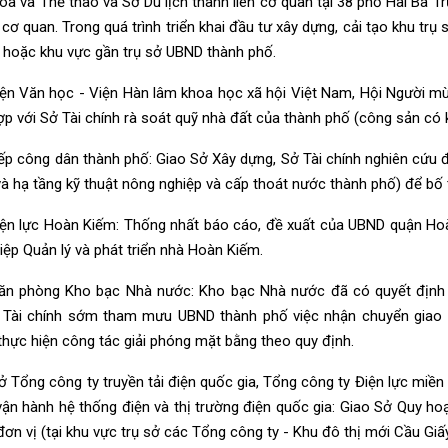
a và Thể thao và Sở Du lịch thành liên cơ quan tại 38 phố Hai Bà T
cơ quan. Trong quá trình triển khai đầu tư xây dựng, cải tạo khu trụ 
 hoặc khu vực gần trụ sở UBND thành phố.
iện Văn học - Viện Hàn lâm khoa học xã hội Việt Nam, Hội Người mù
hợp với Sở Tài chính rà soát quỹ nhà đất của thành phố (công sản có k
iếp công dân thành phố: Giao Sở Xây dựng, Sở Tài chính nghiên cứu 
và hạ tầng kỹ thuật nông nghiệp và cấp thoát nước thành phố) để bố 
iện lực Hoàn Kiếm: Thống nhất báo cáo, đề xuất của UBND quận Hoàn
iệp Quản lý và phát triển nhà Hoàn Kiếm.
ăn phòng Kho bạc Nhà nước: Kho bạc Nhà nước đã có quyết định 
 Tài chính sớm tham mưu UBND thành phố việc nhận chuyển giao 
thực hiện công tác giải phóng mặt bằng theo quy định.
ở Tổng công ty truyền tải điện quốc gia, Tổng công ty Điện lực miền
ận hành hệ thống điện và thị trường điện quốc gia: Giao Sở Quy hoạc
ơn vị (tại khu vực trụ sở các Tổng công ty - Khu đô thị mới Cầu Giấy