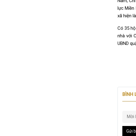
Nam, Chi
lực Miền 
xã hiện l
Có 35 hộ
nhà với 
UBND quận
BÌNH
Gửi b