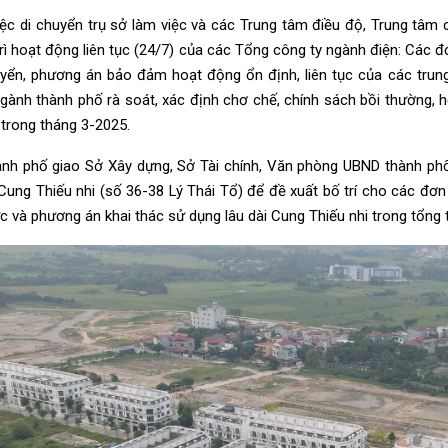
việc di chuyển trụ sở làm việc và các Trung tâm điều độ, Trung tâ
rì hoạt động liên tục (24/7) của các Tổng công ty ngành điện: Các đ
uyển, phương án bảo đảm hoạt động ổn định, liên tục của các tru
gành thành phố rà soát, xác định chơ chế, chính sách bồi thường, h
 trong tháng 3-2025.
nh phố giao Sở Xây dựng, Sở Tài chính, Văn phòng UBND thành phố 
ung Thiếu nhi (số 36-38 Lý Thái Tổ) để đề xuất bố trí cho các đơn v
c và phương án khai thác sử dụng lâu dài Cung Thiếu nhi trong tổng 