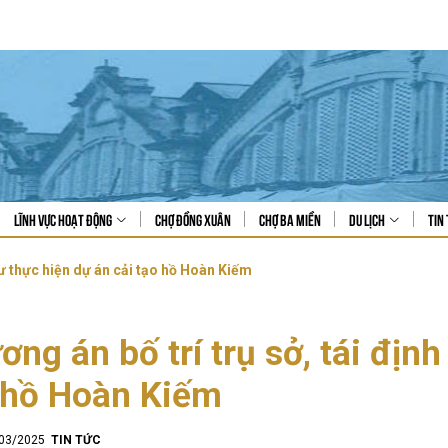
Lĩnh vực hoạt động
Chợ Đồng Xuân
Chợ Ba Miền
Du lịch
Tin 
 cư thực hiện dự án cải tạo hồ Hoàn Kiếm
ơng án bố trí trụ sở, tái định
 hồ Hoàn Kiếm
/03/2025
TIN TỨC