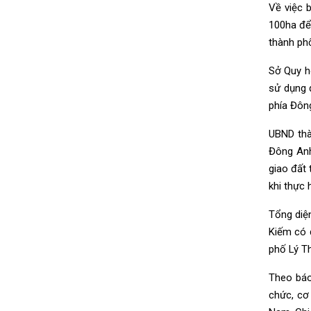
Về việc 
100ha để
thành phố
Sở Quy ho
sử dụng 
phía Đông
UBND thà
Đông Anh
giao đất 
khi thực 
Tổng diệ
Kiếm có q
phố Lý T
Theo báo
chức, cơ