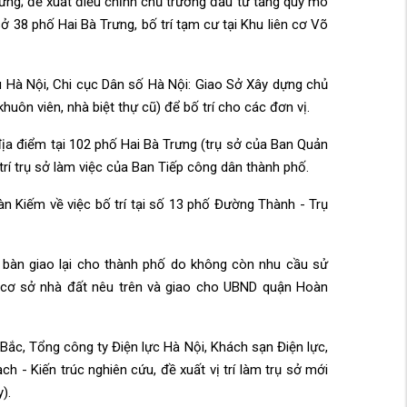
rưng; đề xuất điều chỉnh chủ trương đầu tư tăng quy mô
sở 38 phố Hai Bà Trưng, bố trí tạm cư tại Khu liên cơ Võ
 Hà Nội, Chi cục Dân số Hà Nội: Giao Sở Xây dựng chủ
huôn viên, nhà biệt thự cũ) để bố trí cho các đơn vị.
địa điểm tại 102 phố Hai Bà Trưng (trụ sở của Ban Quản
trí trụ sở làm việc của Ban Tiếp công dân thành phố.
 Kiếm về việc bố trí tại số 13 phố Đường Thành - Trụ
bàn giao lại cho thành phố do không còn nhu cầu sử
cơ sở nhà đất nêu trên và giao cho UBND quận Hoàn
 Bắc, Tổng công ty Điện lực Hà Nội, Khách sạn Điện lực,
h - Kiến trúc nghiên cứu, đề xuất vị trí làm trụ sở mới
).