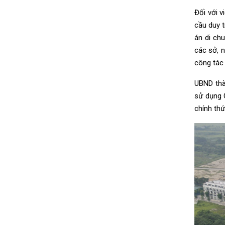
Đối với 
cầu duy t
án di ch
các sở, n
công tác
UBND thà
sử dụng C
chính thứ