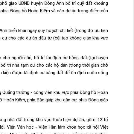
h phố giao UBND huyện Đông Anh bố trí quỹ đất khoảng
c phía Đông hồ Hoàn Kiếm và các dự án trọng điểm của
h triển khai ngay quy hoạch chi tiết (trong đó ưu tiên
nh cư cho các dự án đầu tư (cải tạo không gian khu vực
ho người dân, bố trí tái định cư bằng đất (tại huyện
bố trí nhà tạm cư cho các hộ dân (trong thời gian chờ
ều kiện được tái định cư bằng đất để ổn định cuộc sống
ng Quảng trường - công viên khu vực phía Đông hồ Hoàn
hồ Hoàn Kiếm, phía Bắc giáp khu dân cư, phía Đông giáp
g nhà đất trong khu vực thực hiện dự án, gồm: 12 tổ
ội, Viện Văn học - Viện Hàn lâm khoa học xã hội Việt