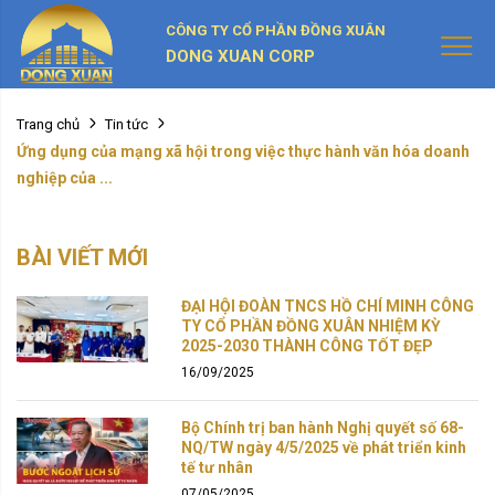
CÔNG TY CỔ PHẦN ĐỒNG XUÂN
DONG XUAN CORP
Trang chủ
Tin tức
Ứng dụng của mạng xã hội trong việc thực hành văn hóa doanh
nghiệp của ...
BÀI VIẾT MỚI
ĐẠI HỘI ĐOÀN TNCS HỒ CHÍ MINH CÔNG
TY CỔ PHẦN ĐỒNG XUÂN NHIỆM KỲ
2025-2030 THÀNH CÔNG TỐT ĐẸP
16/09/2025
Bộ Chính trị ban hành Nghị quyết số 68-
NQ/TW ngày 4/5/2025 về phát triển kinh
tế tư nhân
07/05/2025