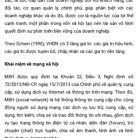
sắc, là sức hấp dẫn của doanh nghiệp đối với khách hàng, các
đối tác, cơ quan quản lý, chính phủ; giúp phân biệt với các
doanh nghiệp khác và do đó, được coi là nguồn lực của lợi thế
cạnh tranh; một phần trong vốn xã hội tạo nên tài sản vô hình
quyết định sự phát triển bền vững của doanh nghiệp.
Theo Schein (1990), VHDN có 3 tầng giá trị: các giá trị hữu hình,
các giá trị được tuyên bố, chấp nhận và các giá trị nền tảng.
Khái niệm về mạng xã hội
MXH được quy định tại Khoản 22, Điều 3, Nghị định số
72/2013/NĐ-CP, ngày 15/7/2013 của Chính phủ về quản lý, cung
cấp, sử dụng dịch vụ Internet và thông tin trên mạng. Theo đó,
MXH (social network) là hệ thống thông tin cung cấp cho cộng
đồng người sử dụng mạng các dịch vụ lưu trữ, cung cấp, sử
dụng, tìm kiếm, chia sẻ và trao đổi thông tin với nhau, gồm dịch
vụ tạo trang thông tin điện tử cá nhân, diễn đàn (forum), trò
chuyện (chat) trực tuyến, chia sẻ âm thanh, hình ảnh và hình