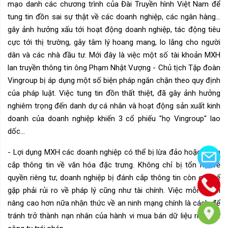
mạo danh các chương trình của Đài Truyền hình Việt Nam để
tung tin đồn sai sự thật về các doanh nghiệp, các ngân hàng...
gây ảnh hưởng xấu tới hoạt động doanh nghiệp, tác động tiêu
cực tới thị trường, gây tâm lý hoang mang, lo lắng cho người
dân và các nhà đầu tư. Mới đây là việc một số tài khoản MXH
lan truyền thông tin ông Phạm Nhật Vượng - Chủ tịch Tập đoàn
Vingroup bị áp dụng một số biện pháp ngăn chặn theo quy định
của pháp luật. Việc tung tin đồn thất thiệt, đã gây ảnh hưởng
nghiêm trọng đến danh dự cá nhân và hoạt động sản xuất kinh
doanh của doanh nghiệp khiến 3 cổ phiếu "họ Vingroup" lao
dốc...
- Lợi dụng MXH các doanh nghiệp có thể bị lừa đảo hoặc đánh
cắp thông tin về văn hóa đặc trưng. Không chỉ bị tổn hại về
quyền riêng tư, doanh nghiệp bị đánh cắp thông tin còn có thể
gặp phải rủi ro về pháp lý cũng như tài chính. Việc mỗi người
nâng cao hơn nữa nhận thức về an ninh mạng chính là cách để
tránh trở thành nạn nhân của hành vi mua bán dữ liệu riêng tư